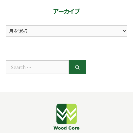
リ
アーカイブ
ー
ア
ー
カ
イ
ブ
Search
for: