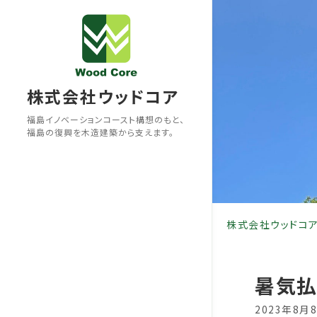
Skip
to
content
株式会社ウッドコア
福島イノベーションコースト構想のもと、
福島の復興を木造建築から支えます。
株式会社ウッドコ
暑気
2023年8月