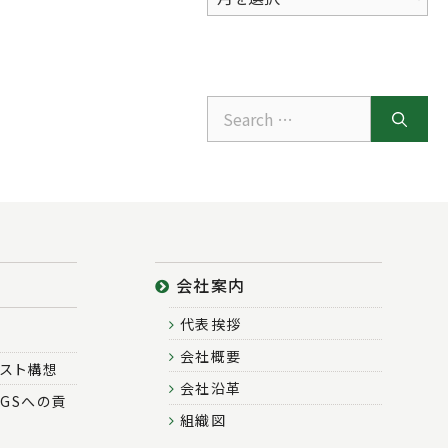
ー
カ
イ
ブ
Search
for:
会社案内
代表挨拶
会社概要
ースト構想
会社沿革
GSへの貢
組織図