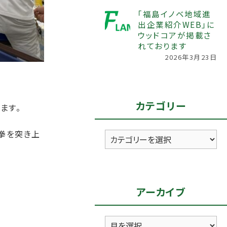
「福島イノベ地域進
出企業紹介WEB」に
ウッドコアが掲載さ
れております
2026年3月23日
カテゴリー
ます。
拳を突き上
カ
テ
ゴ
リ
アーカイブ
ー
ア