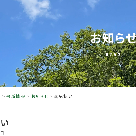
お知ら
news
ア
>
最新情報
>
お知らせ
>
暑気払い
払い
8日