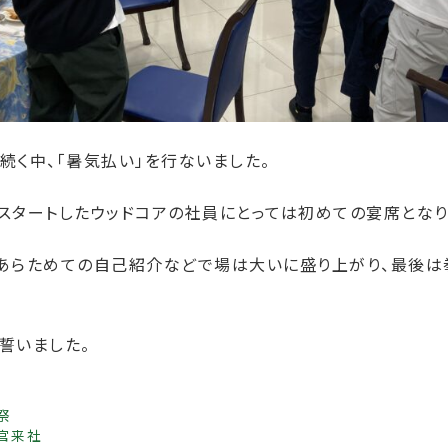
続く中、「暑気払い」を行ないました。
スタートしたウッドコアの社員にとっては初めての宴席となり
あらためての自己紹介などで場は大いに盛り上がり、最後は
誓いました。
ies
祭
官来社