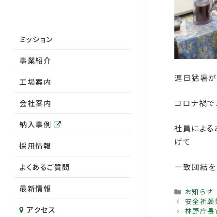
ミッション
事業紹介
連日猛暑が
工場案内
コロナ禍で
会社案内
納入事例
社員による
げて
採用情報
一致団結を
よくあるご質問
最新情報
Categor
お知らせ
安全祈願
アクセス
林野庁長